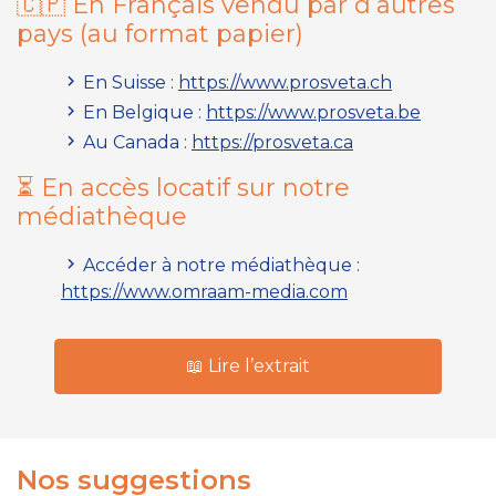
🇨🇵 En Français vendu par d’autres
pays (
au format papier
)
En Suisse :
https://www.prosveta.ch
En Belgique :
https://www.prosveta.be
Au Canada :
https://prosveta.ca
⏳ En accès locatif sur notre
médiathèque
Accéder à notre médiathèque :
https://www.omraam-media.com
📖 Lire l’extrait
Nos suggestions