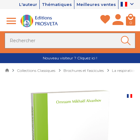
L'auteur
Thématiques
Meilleures ventes
0
Nouveau visiteur ? Cliquez ici !
Collections Classiques
Brochures et fascicules
La respiration, 