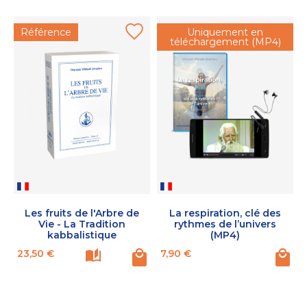
Référence
Uniquement en
téléchargement (MP4)
Les fruits de l'Arbre de
La respiration, clé des
Vie - La Tradition
rythmes de l’univers
kabbalistique
(MP4)
Prix
Prix
P
23,50 €
7,90 €