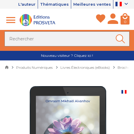
L'auteur
Thématiques
Meilleures ventes
0
Nouveau visiteur ? Cliquez ici !
Produits Numériques
Livres Électroniques (eBooks)
Brochures