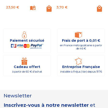
Prix
Prix
23,50 €
3,70 €
Paiement sécurisé
Frais de port à 0,01 €
en France métropolitaine à partir
de 46 €
Cadeau offert
Entreprise Française
à partir de 60 € d'achat
installée à Fréjus (Var) depuis 1976
Newsletter
Inscrivez-vous à notre newsletter
et