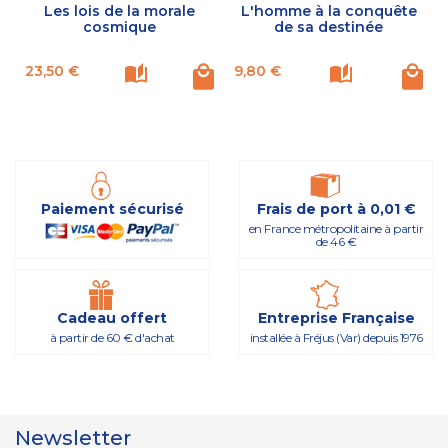
Les lois de la morale
L'homme à la conquête
cosmique
de sa destinée
Prix
Prix
P
23,50 €
9,80 €
Paiement sécurisé
Frais de port à 0,01 €
en France métropolitaine à partir
de 46 €
Cadeau offert
Entreprise Française
à partir de 60 € d'achat
installée à Fréjus (Var) depuis 1976
Newsletter