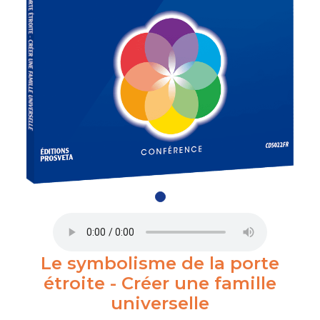
Le symbolisme de la porte
étroite - Créer une famille
universelle