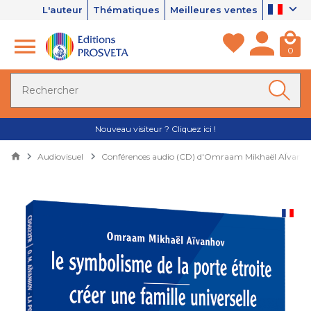
L'auteur
Thématiques
Meilleures ventes
0
Nouveau visiteur ? Cliquez ici !
Audiovisuel
Conférences audio (CD) d'Omraam Mikhaël AÏvanh