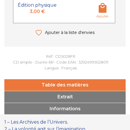
Édition physique
3,00 €
Ajouter
Ajouter à la liste d'envies
Réf : CD5028FR
CD simple - Durée 66'- Code EAN : 32924995028011
Langue : Français
Table des matières
Extrait
Informations
1 – Les Archives de l’Univers.
2 – La volonté agit sur l’imagination