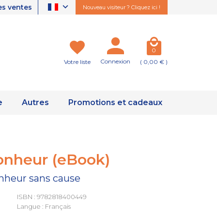
es ventes
Nouveau visiteur ? Cliquez ici !
0
Connexion
Votre liste
( 0,00 € )
e
Autres
Promotions et cadeaux
onheur (eBook)
onheur sans cause
ISBN : 9782818400449
Langue : Français