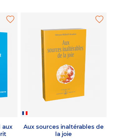
l aux
Aux sources inaltérables de
Le 
rit
la joie