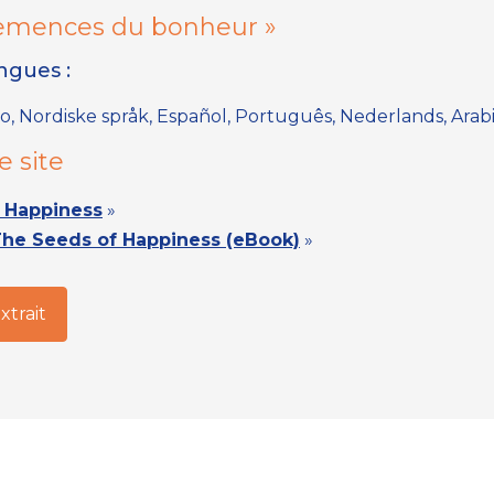
semences du bonheur »
angues :
ano, Nordiske språk, Español, Português, Nederlands, Arab
e site
 Happiness
»
he Seeds of Happiness (eBook)
»
extrait