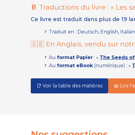
📔 Traductions du livre :
« Les 
Ce livre est traduit dans plus de 19 l
Traduit en : Deutsch, English, Itali
🇬🇧 En Anglais, vendu sur notr
Au
format Papier
:
«
The Seeds of
Au
format eBook
(numérique) :
«
T
📑 Voir la table des matières
📖 Lire l’
Nos suggestions