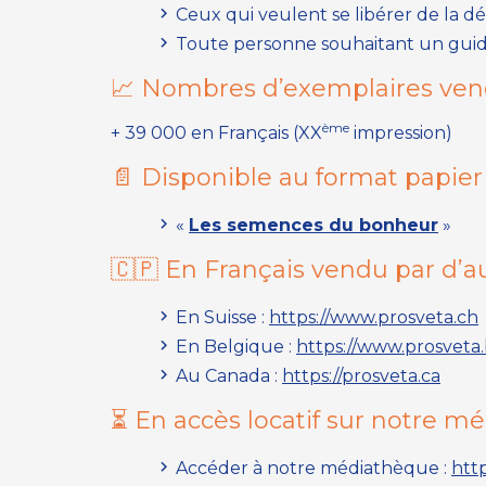
Ceux qui veulent se libérer de la 
Toute personne souhaitant un guide 
📈 Nombres d’exemplaires ve
ème
+ 39 000 en Français (XX
impression)
📄 Disponible au format papier
«
Les semences du bonheur
»
🇨🇵 En Français vendu par d’au
En Suisse :
https://www.prosveta.ch
En Belgique :
https://www.prosveta
Au Canada :
https://prosveta.ca
⏳ En accès locatif sur notre m
Accéder à notre médiathèque :
htt