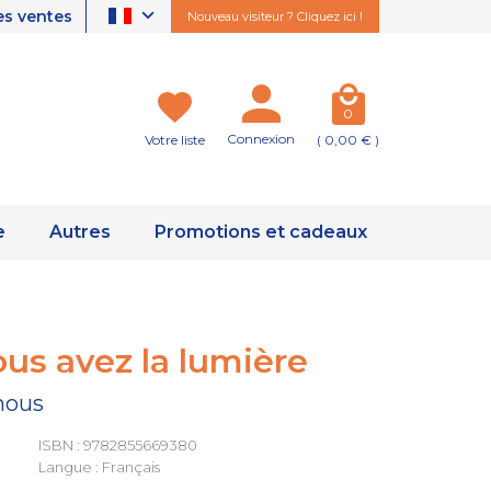
es ventes
Nouveau visiteur ? Cliquez ici !
0
Connexion
Votre liste
( 0,00 € )
e
Autres
Promotions et cadeaux
us avez la lumière
nous
ISBN : 9782855669380
Langue : Français