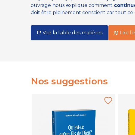
ouvrage nous explique comment
continu
doit être pleinement conscient car tout c
📑 Voir la table des matières
📖 Lire l’
Nos suggestions