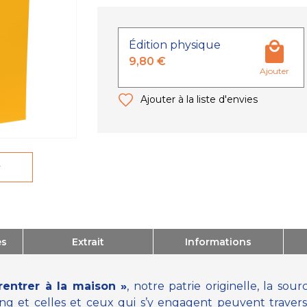
Édition physique
9,80 €
Ajouter
Ajouter à la liste d'envies
r
es
Extrait
Informations
rentrer à la maison »
, notre patrie originelle, la sou
ong et celles et ceux qui s’y engagent peuvent trav