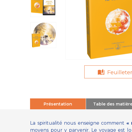
Feuillete
Présentation
Table des matièr
La spiritualité nous enseigne comment
« 
moyens pour y parvenir. Le voyage est l