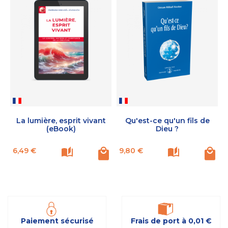
La lumière, esprit vivant
Qu'est-ce qu'un fils de
(eBook)
Dieu ?
Prix
Prix
P
6,49 €
9,80 €
Paiement sécurisé
Frais de port à 0,01 €