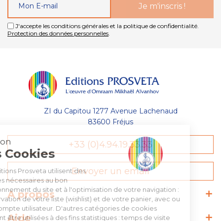
J'accepte les conditions générales et la politique de confidentialité.
Protection des données personnelles
.
ZI du Capitou 1277 Avenue Lachenaud
83600 Fréjus
Gestion
+33 (0)4.94.19.33.33
des Cookies
Envoyer un email
Les Éditions Prosveta utilisent des
cookies nécessaires au bon
fonctionnement du site et à l'optimisation de votre navigation :
A propos
conservation de votre liste (wishlist) et de votre panier, avec ou
sans compte utilisateur. D'autres catégories de cookies
Aide
peuvent être utilisées à des fins statistiques : temps de visite