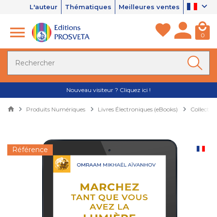
L'auteur
Thématiques
Meilleures ventes
0
Nouveau visiteur ? Cliquez ici !
Produits Numériques
Livres Électroniques (eBooks)
Collectio
Référence