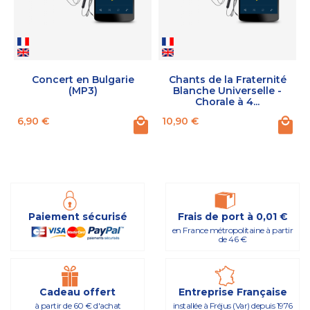
Concert en Bulgarie
Chants de la Fraternité
(MP3)
Blanche Universelle -
Chorale à 4...
Prix
Prix
6,90 €
10,90 €
Paiement sécurisé
Frais de port à 0,01 €
en France métropolitaine à partir
de 46 €
Cadeau offert
Entreprise Française
à partir de 60 € d'achat
installée à Fréjus (Var) depuis 1976