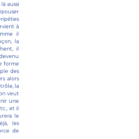
 là aussi
’épouser
ripéties
rvient à
omme il
çon, la
ent, il
devenu
ne forme
mple des
rs alors
trôle, la
 on veut
enir une
., et il
urera le
jà, les
orce de