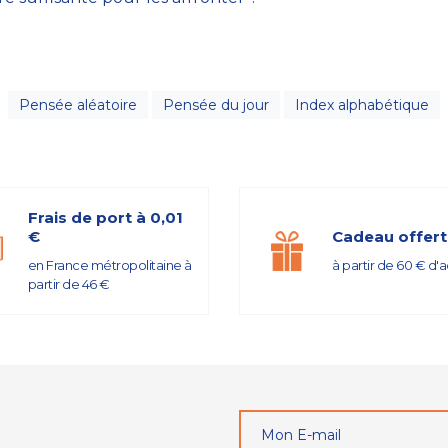
Pensée aléatoire
Pensée du jour
Index alphabétique
Frais de port à 0,01
€
Cadeau offert
en France métropolitaine à
à partir de 60 € d'
partir de 46 €