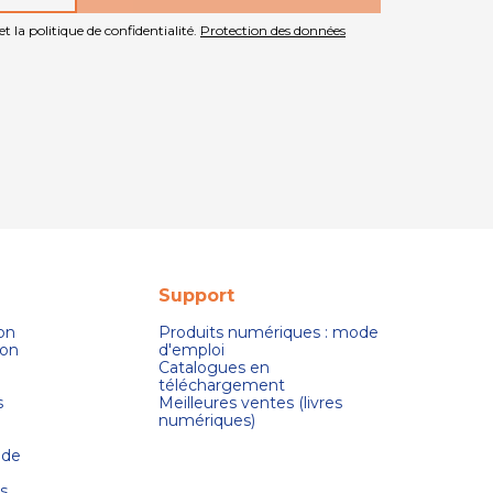
t la politique de confidentialité.
Protection des données
Support
son
Produits numériques : mode
ion
d'emploi
Catalogues en
téléchargement
s
Meilleures ventes (livres
numériques)
 de
s