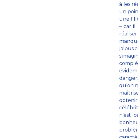
à les ré
un poin
une fil
– car i
réalis
manque
jalous
s’ima
complèt
évidemm
dangers
qu’on ne
maîtris
obtenir
célébri
n’est p
bonheu
problè
caractè