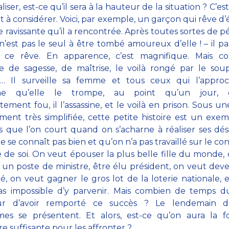
aliser, est-ce qu’il sera à la hauteur de la situation ? C’est
t à considérer. Voici, par exemple, un garçon qui rêve d
le ravissante qu’il a rencontrée. Après toutes sortes de pé
l n’est pas le seul à être tombé amoureux d’elle ! – il pa
er ce rêve. En apparence, c’est magnifique. Mais c
 de sagesse, de maîtrise, le voilà rongé par le soup
ie… Il surveille sa femme et tous ceux qui l’approch
gine qu’elle le trompe, au point qu’un jour, 
ement fou, il l’assassine, et le voilà en prison. Sous u
ent très simplifiée, cette petite histoire est un exe
 que l’on court quand on s’acharne à réaliser ses dési
 se connaît pas bien et qu’on n’a pas travaillé sur le con
e de soi. On veut épouser la plus belle fille du monde,
 un poste de ministre, être élu président, on veut dev
té, on veut gagner le gros lot de la loterie nationale, etc
as impossible d’y parvenir. Mais combien de temps d
r d’avoir remporté ce succès ? Le lendemain dé
mes se présentent. Et alors, est-ce qu’on aura la f
re suffisante pour les affronter ?