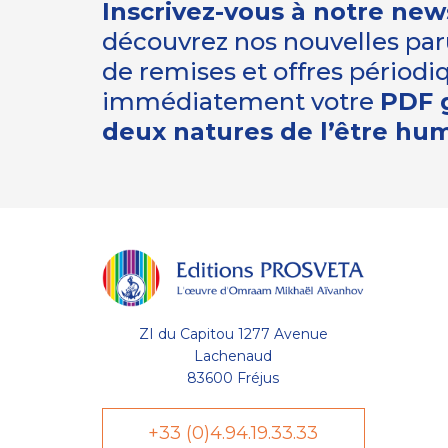
Inscrivez-vous à notre new
découvrez nos nouvelles paru
de remises et offres périod
immédiatement votre
PDF g
deux natures de l’être hu
ZI du Capitou 1277 Avenue
Lachenaud
83600 Fréjus
+33 (0)4.94.19.33.33