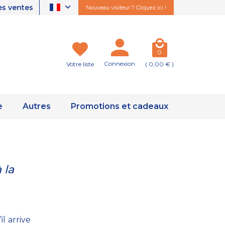
es ventes
Nouveau visiteur ? Cliquez ici !
0
Connexion
Votre liste
( 0,00 € )
e
Autres
Promotions et cadeaux
 la
il arrive