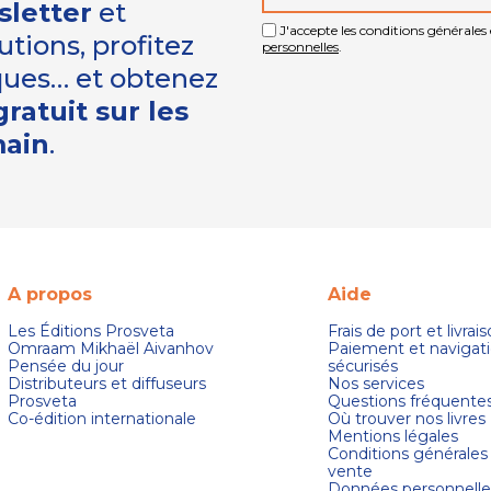
sletter
et
J'accepte les conditions générales e
tions, profitez
personnelles
.
iques… et obtenez
ratuit sur les
main
.
A propos
Aide
Les Éditions Prosveta
Frais de port et livrai
Omraam Mikhaël Aivanhov
Paiement et navigat
Pensée du jour
sécurisés
Distributeurs et diffuseurs
Nos services
Prosveta
Questions fréquente
Co-édition internationale
Où trouver nos livres
Mentions légales
Conditions générales
vente
Données personnelle