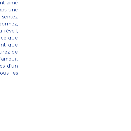
ent aimé
emps une
 sentez
 dormez,
 réveil,
rce que
ent que
tirez de
l’amour.
més d’un
ous les