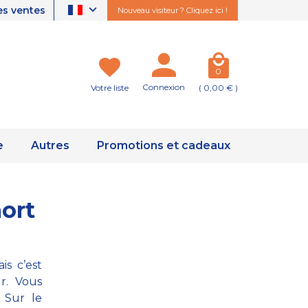
es ventes
Nouveau visiteur ? Cliquez ici !
0
Connexion
Votre liste
( 0,00 € )
e
Autres
Promotions et cadeaux
mort
is c’est
r. Vous
 Sur le