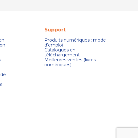
Support
son
Produits numériques : mode
ion
d'emploi
Catalogues en
téléchargement
s
Meilleures ventes (livres
numériques)
 de
s