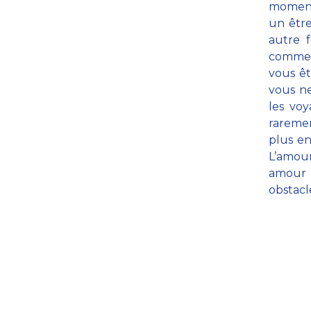
moment,
un être
autre 
comme u
vous êt
vous n
les vo
raremen
plus en
L’amour
amour 
obstacl