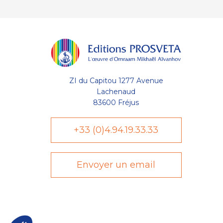
ZI du Capitou 1277 Avenue
Lachenaud
83600 Fréjus
+33 (0)4.94.19.33.33
Envoyer un email
Axeptio consent
Plateforme de Gestion du Consentement : Personnalisez vo