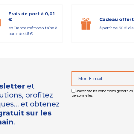
Frais de port à 0,01
€
Cadeau offert
en France métropolitaine à
à partir de 60 € d'
partir de 46 €
sletter
et
J'accepte les conditions générales e
tions, profitez
personnelles
.
iques… et obtenez
ratuit sur les
main
.