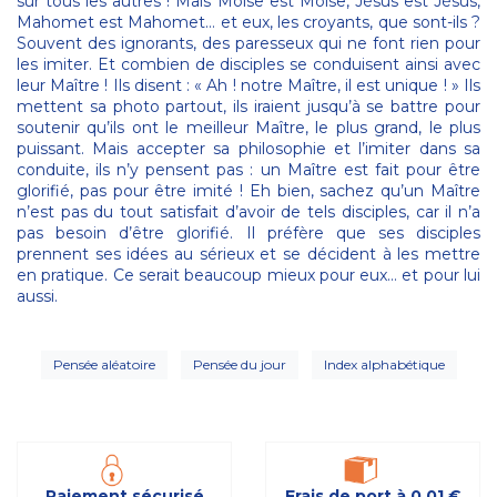
sur tous les autres ! Mais Moïse est Moïse, Jésus est Jésus,
Mahomet est Mahomet… et eux, les croyants, que sont-ils ?
Souvent des ignorants, des paresseux qui ne font rien pour
les imiter. Et combien de disciples se conduisent ainsi avec
leur Maître ! Ils disent : « Ah ! notre Maître, il est unique ! » Ils
mettent sa photo partout, ils iraient jusqu’à se battre pour
soutenir qu’ils ont le meilleur Maître, le plus grand, le plus
puissant. Mais accepter sa philosophie et l’imiter dans sa
conduite, ils n’y pensent pas : un Maître est fait pour être
glorifié, pas pour être imité ! Eh bien, sachez qu’un Maître
n’est pas du tout satisfait d’avoir de tels disciples, car il n’a
pas besoin d’être glorifié. Il préfère que ses disciples
prennent ses idées au sérieux et se décident à les mettre
en pratique. Ce serait beaucoup mieux pour eux… et pour lui
aussi.
Pensée aléatoire
Pensée du jour
Index alphabétique
Paiement sécurisé
Frais de port à 0,01 €