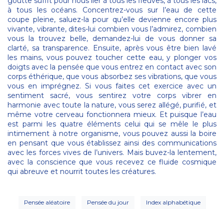
goutte suffit pour nous lier à tous les fleuves, à tous les lacs,
à tous les océans. Concentrez-vous sur l’eau de cette
coupe pleine, saluez-la pour qu’elle devienne encore plus
vivante, vibrante, dites-lui combien vous l’admirez, combien
vous la trouvez belle, demandez-lui de vous donner sa
clarté, sa transparence. Ensuite, après vous être bien lavé
les mains, vous pouvez toucher cette eau, y plonger vos
doigts avec la pensée que vous entrez en contact avec son
corps éthérique, que vous absorbez ses vibrations, que vous
vous en imprégnez. Si vous faites cet exercice avec un
sentiment sacré, vous sentirez votre corps vibrer en
harmonie avec toute la nature, vous serez allégé, purifié, et
même votre cerveau fonctionnera mieux. Et puisque l’eau
est parmi les quatre éléments celui qui se mêle le plus
intimement à notre organisme, vous pouvez aussi la boire
en pensant que vous établissez ainsi des communications
avec les forces vives de l’univers. Mais buvez-la lentement,
avec la conscience que vous recevez ce fluide cosmique
qui abreuve et nourrit toutes les créatures.
Pensée aléatoire
Pensée du jour
Index alphabétique