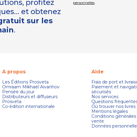
tions, profitez
personnelles
.
iques… et obtenez
ratuit sur les
main
.
A propos
Aide
Les Éditions Prosveta
Frais de port et livrai
Omraam Mikhaël Aivanhov
Paiement et navigat
Pensée du jour
sécurisés
Distributeurs et diffuseurs
Nos services
Prosveta
Questions fréquente
Co-édition internationale
Où trouver nos livres
Mentions légales
Conditions générales
vente
Données personnelle