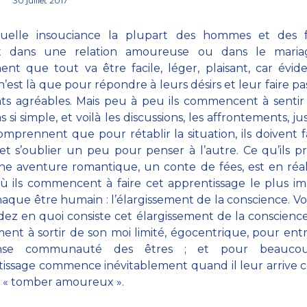
30 juillet 2017
uelle insouciance la plupart des hommes et des
t dans une relation amoureuse ou dans le mariag
nent que tout va être facile, léger, plaisant, car év
 n’est là que pour répondre à leurs désirs et leur faire pa
s agréables. Mais peu à peu ils commencent à sentir
s si simple, et voilà les discussions, les affrontements, j
comprennent que pour rétablir la situation, ils doivent f
 et s’oublier un peu pour penser à l’autre. Ce qu’ils p
e aventure romantique, un conte de fées, est en réa
ù ils commencent à faire cet apprentissage le plus i
aque être humain : l’élargissement de la conscience. V
z en quoi consiste cet élargissement de la conscienc
ent à sortir de son moi limité, égocentrique, pour ent
ense communauté des êtres ; et pour beaucou
issage commence inévitablement quand il leur arrive 
 « tomber amoureux ».