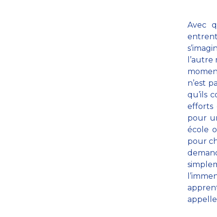
Avec q
entren
s’imagi
l’autre
moment
n’est pa
qu’ils 
efforts
pour un
école o
pour ch
demande
simplem
l’imm
apprent
appelle