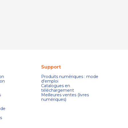
Support
son
Produits numériques : mode
ion
d'emploi
Catalogues en
téléchargement
s
Meilleures ventes (livres
numériques)
 de
s