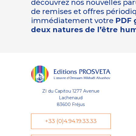
découvrez nos nouvelles paru
de remises et offres périod
immédiatement votre
PDF g
deux natures de l’être hu
ZI du Capitou 1277 Avenue
Lachenaud
83600 Fréjus
+33 (0)4.94.19.33.33