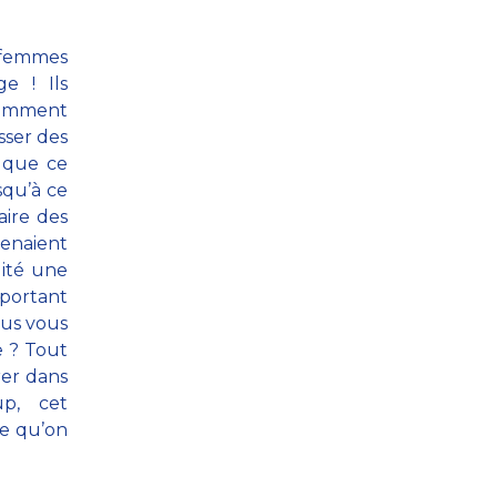
 femmes
e ! Ils
idemment
sser des
 que ce
usqu’à ce
aire des
renaient
lité une
mportant
ous vous
e ? Tout
rer dans
p, cet
ce qu’on