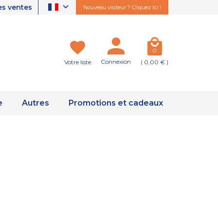
es ventes
Nouveau visiteur ? Cliquez ici !
0
Connexion
Votre liste
( 0,00 € )
e
Autres
Promotions et cadeaux