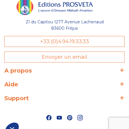
ZI du Capitou 1277 Avenue Lachenaud
83600 Fréjus
Gestion
+33 (0)4.94.19.33.33
des Cookies
Envoyer un email
Les Éditions Prosveta utilisent des
cookies nécessaires au bon
fonctionnement du site et à l'optimisation de votre navigation :
A propos
conservation de votre liste (wishlist) et de votre panier, avec ou
sans compte utilisateur. D'autres catégories de cookies
Aide
peuvent être utilisées à des fins statistiques : temps de visite
sur une page, temps moyen de visite sur le site, nouveau
visiteur, etc. Votre consentement peut être retiré à tout
Support
moment depuis le lien présent dans notre politique de
protection des données.
Lire la politique de confidentialité
Consentements certifiés par