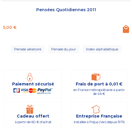
Pensées Quotidiennes 2011
Prix
5,00 €
Pensée aléatoire
Pensée du jour
Index alphabétique
Paiement sécurisé
Frais de port à 0,01 €
en France métropolitaine à partir
de 46 €
Cadeau offert
Entreprise Française
à partir de 60 € d'achat
installée à Fréjus (Var) depuis 1976