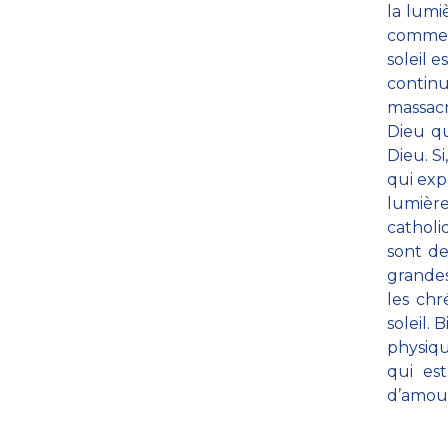
la lumi
commenc
soleil e
contin
massac
Dieu qu
Dieu. Si
qui exp
lumière
catholi
sont de
grandes
les chr
soleil. 
physique
qui es
d’amou