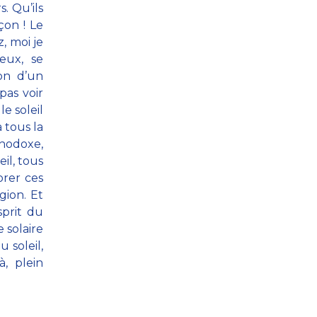
. Qu’ils
çon ! Le
z, moi je
eux, se
on d’un
pas voir
le soleil
 tous la
thodoxe,
il, tous
orer ces
gion. Et
sprit du
e solaire
u soleil,
, plein