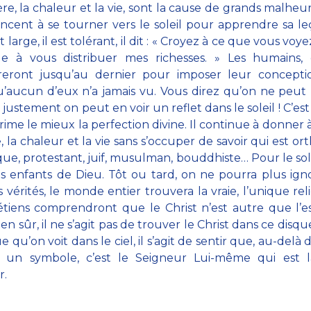
ère, la chaleur et la vie, sont la cause de grands malheurs
ent à se tourner vers le soleil pour apprendre sa le
st large, il est tolérant, il dit : « Croyez à ce que vous voye
ue à vous distribuer mes richesses. » Les humains, 
reront jusqu’au dernier pour imposer leur concepti
’aucun d’eux n’a jamais vu. Vous direz qu’on ne peut 
, justement on peut en voir un reflet dans le soleil ! C’est 
rime le mieux la perfection divine. Il continue à donner à
, la chaleur et la vie sans s’occuper de savoir qui est or
que, protestant, juif, musulman, bouddhiste… Pour le sole
s enfants de Dieu. Tôt ou tard, on ne pourra plus ign
 vérités, le monde entier trouvera la vraie, l’unique reli
étiens comprendront que le Christ n’est autre que l’e
Bien sûr, il ne s’agit pas de trouver le Christ dans ce disqu
 qu’on voit dans le ciel, il s’agit de sentir que, au-delà d
t un symbole, c’est le Seigneur Lui-même qui est là
r.