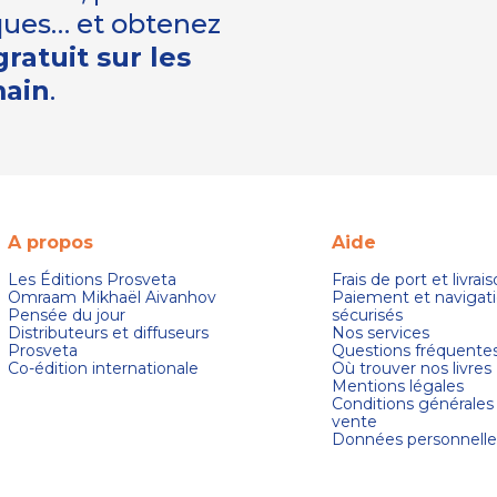
iques… et obtenez
ratuit sur les
main
.
A propos
Aide
Les Éditions Prosveta
Frais de port et livrai
Omraam Mikhaël Aivanhov
Paiement et navigat
Pensée du jour
sécurisés
Distributeurs et diffuseurs
Nos services
Prosveta
Questions fréquente
Co-édition internationale
Où trouver nos livres
Mentions légales
Conditions générales
vente
Données personnelle