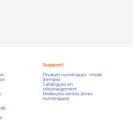
Support
son
Produits numériques : mode
ion
d'emploi
Catalogues en
téléchargement
s
Meilleures ventes (livres
numériques)
 de
s