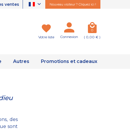
es ventes
Nouveau visiteur ? Cliquez ici !
0
Connexion
Votre liste
( 0,00 € )
e
Autres
Promotions et cadeaux
 dieu
ons, des
que sont