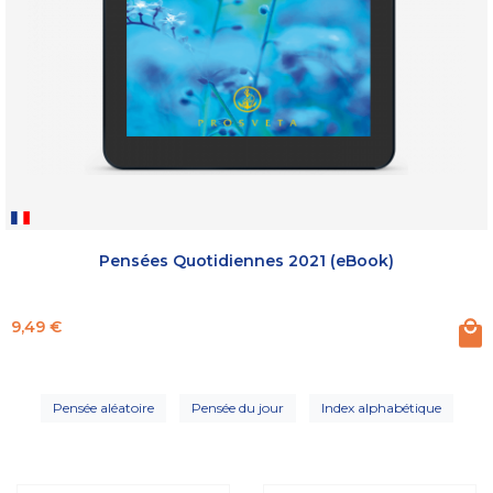
Pensées Quotidiennes 2021 (eBook)
Prix
9,49 €
Pensée aléatoire
Pensée du jour
Index alphabétique