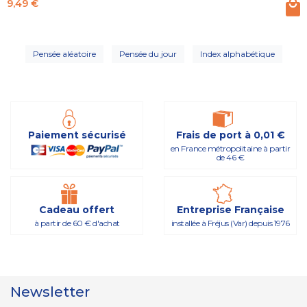
Prix
9,49 €
Pensée aléatoire
Pensée du jour
Index alphabétique
Paiement sécurisé
Frais de port à 0,01 €
en France métropolitaine à partir
de 46 €
Cadeau offert
Entreprise Française
à partir de 60 € d'achat
installée à Fréjus (Var) depuis 1976
Newsletter