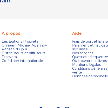
main
.
A propos
Aide
Les Éditions Prosveta
Frais de port et livrai
Omraam Mikhaël Aivanhov
Paiement et navigat
Pensée du jour
sécurisés
Distributeurs et diffuseurs
Nos services
Prosveta
Questions fréquente
Co-édition internationale
Où trouver nos livres
Mentions légales
Conditions générales
vente
Données personnelle