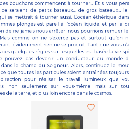
 des bouchons commencent à tourner... Et si vous pers
 ce seraient de petits bateaux... de gros bateaux... 
qui se mettrait à tourner aussi. L’océan éthérique dan
mmes plongés est pareil à l’océan liquide, et par la p
on de ne jamais nous arrêter, nous pourrions remuer 
. Mais comme on ne s’exerce pas et surtout qu’on n’
rant, évidemment rien ne se produit. Tant que vous n’
 ces quelques règles sur lesquelles est basée la vie spir
e pouvez pas devenir un conducteur du monde di
r dans le champ du Seigneur. Alors, continuez le mo
 ce que toutes les particules soient entraînées toujours
irection pour réaliser le travail lumineux que vo
ris, non seulement sur vous-même, mais sur tou
es de la terre, et plus loin encore dans le cosmos.