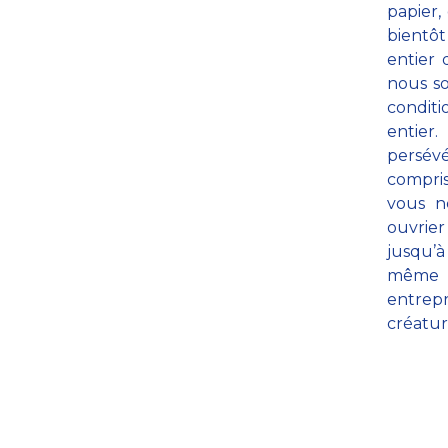
papier,
bientôt
entier 
nous so
conditi
entier
persévé
compris
vous n
ouvrie
jusqu’à
même d
entrep
créatur