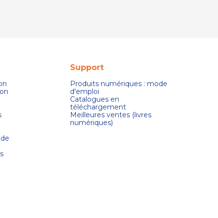
Support
son
Produits numériques : mode
ion
d'emploi
Catalogues en
téléchargement
s
Meilleures ventes (livres
numériques)
 de
s