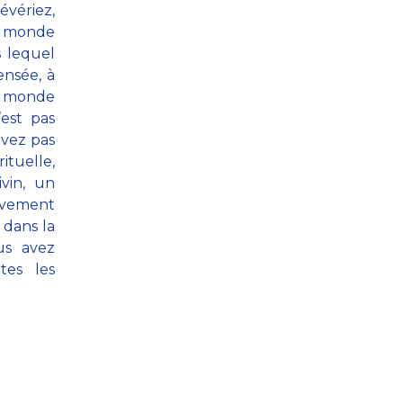
évériez,
le monde
s lequel
ensée, à
le monde
est pas
avez pas
ituelle,
vin, un
uvement
 dans la
us avez
tes les