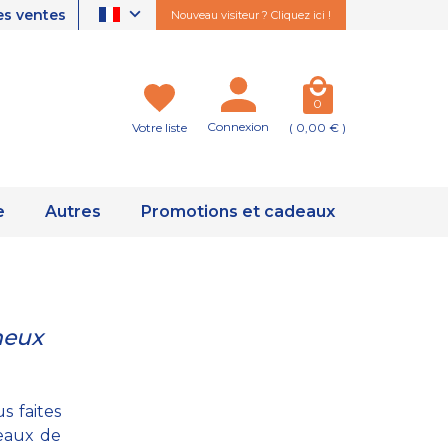
es ventes
Nouveau visiteur ? Cliquez ici !
0
Connexion
Votre liste
( 0,00 € )
e
Autres
Promotions et cadeaux
ineux
s faites
ceaux de