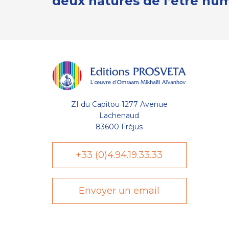
deux natures de l’être hu
ZI du Capitou 1277 Avenue
Lachenaud
83600 Fréjus
+33 (0)4.94.19.33.33
Envoyer un email