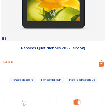
Pensées Quotidiennes 2022 (eBook)
Prix
9,49 €
Pensée aléatoire
Pensée du jour
Index alphabétique