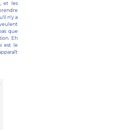
, et les
mprendre
'il n'y a
veulent
pas que
tion. Eh
i est le
pparaît