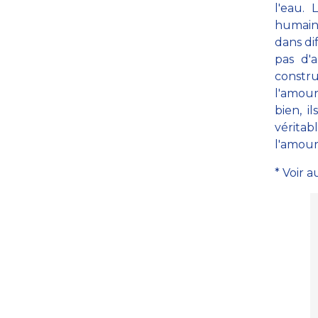
l'eau. 
humains
dans dif
pas d'
constr
l'amour
bien, i
vérita
l'amour
* Voir au