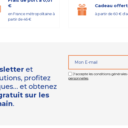
Frais de port à 0,01
€
Cadeau offert
en France métropolitaine à
à partir de 60 € d'
partir de 46 €
sletter
et
J'accepte les conditions générales e
tions, profitez
personnelles
.
iques… et obtenez
ratuit sur les
main
.