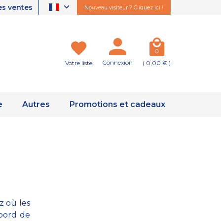
es ventes
Nouveau visiteur ? Cliquez ici !
0
Connexion
Votre liste
( 0,00 € )
e
Autres
Promotions et cadeaux
z où les
 bord de