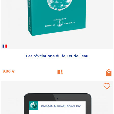
Les révélations du feu et de l'eau
Prix
9,80 €