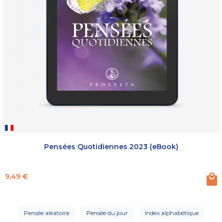
Pensées Quotidiennes 2023 (eBook)
Prix
9,49 €
Pensée aléatoire
Pensée du jour
Index alphabétique