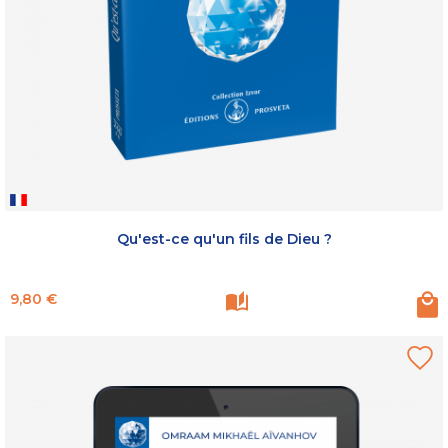
Qu'est-ce qu'un fils de Dieu ?
Prix
9,80 €