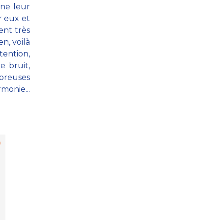
e ne leur
 eux et
ent très
n, voilà
tention,
e bruit,
mbreuses
rmonie...