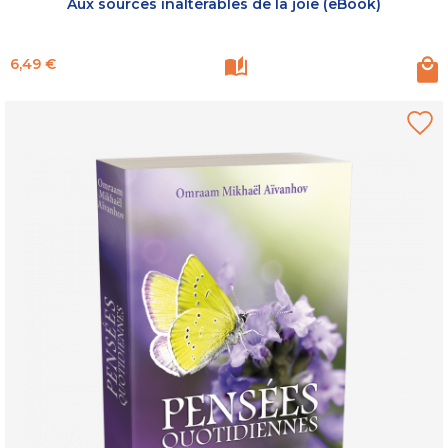
Aux sources inaltérables de la joie (eBook)
Prix
6,49 €