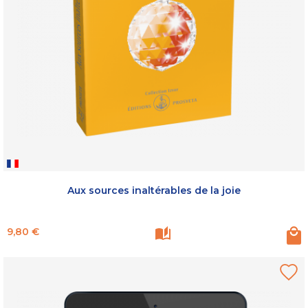
Aux sources inaltérables de la joie
Prix
9,80 €