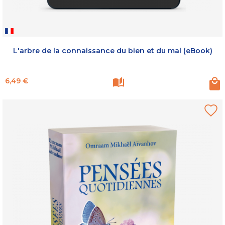
L'arbre de la connaissance du bien et du mal (eBook)
Prix
6,49 €