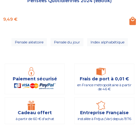
Pensées Quotidiennes 2024 (eBook)
Prix
9,49 €
Pensée aléatoire
Pensée du jour
Index alphabétique
Paiement sécurisé
Frais de port à 0,01 €
en France métropolitaine à partir
de 46 €
Cadeau offert
Entreprise Française
à partir de 60 € d'achat
installée à Fréjus (Var) depuis 1976