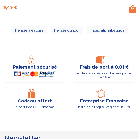
Prix
9,49 €
Pensée aléatoire
Pensée du jour
Index alphabétique
Paiement sécurisé
Frais de port à 0,01 €
en France métropolitaine à partir
de 46 €
Cadeau offert
Entreprise Française
à partir de 60 € d'achat
installée à Fréjus (Var) depuis 1976
Newsletter