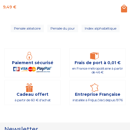
Prix
9,49 €
Pensée aléatoire
Pensée du jour
Index alphabétique
Paiement sécurisé
Frais de port à 0,01 €
en France métropolitaine à partir
de 46 €
Cadeau offert
Entreprise Française
à partir de 60 € d'achat
installée à Fréjus (Var) depuis 1976
Newsletter