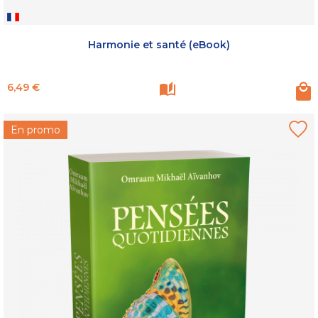
Harmonie et santé (eBook)
Prix
6,49 €
En promo