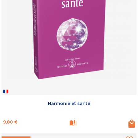
Harmonie et santé
Prix
9,80 €