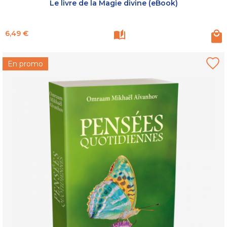
Le livre de la Magie divine (eBook)
Prix
6,49 €
En promo