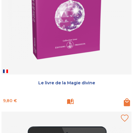
Le livre de la Magie divine
Prix
9,80 €