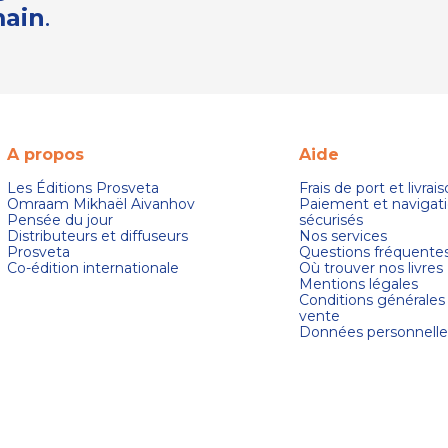
main
.
A propos
Aide
Les Éditions Prosveta
Frais de port et livrai
Omraam Mikhaël Aivanhov
Paiement et navigat
Pensée du jour
sécurisés
Distributeurs et diffuseurs
Nos services
Prosveta
Questions fréquente
Co-édition internationale
Où trouver nos livres
Mentions légales
Conditions générales
vente
Données personnelle