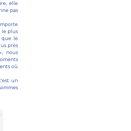
re, elle
onne pas
importe
 le plus
s que le
lus près
», nous
 moments
ments où
c'est un
s sommes