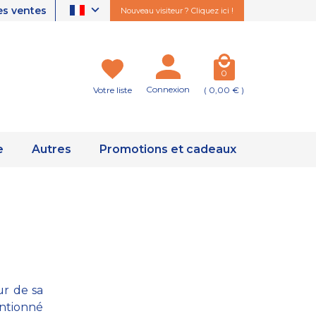
es ventes
Nouveau visiteur ? Cliquez ici !
0
Connexion
Votre liste
( 0,00 € )
e
Autres
Promotions et cadeaux
ur de sa
ntionné