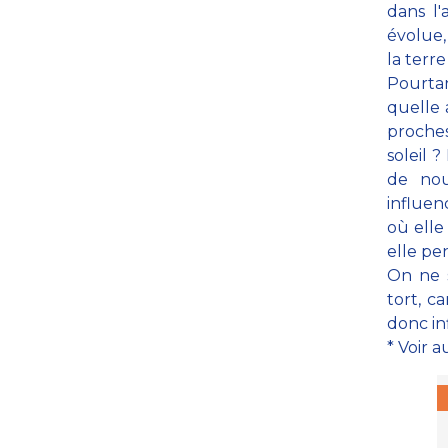
dans l'
évolue,
la terr
Pourta
quelle 
proches
soleil 
de nou
influen
où elle
elle pe
On ne s
tort, c
donc in
* Voir a