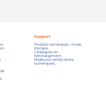
Support
son
Produits numériques : mode
ion
d'emploi
Catalogues en
téléchargement
s
Meilleures ventes (livres
numériques)
 de
s