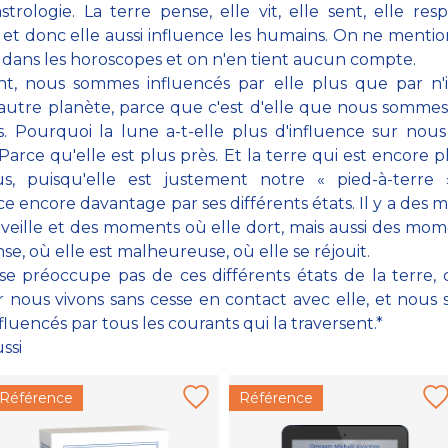
astrologie. La terre pense, elle vit, elle sent, elle respi
 et donc elle aussi influence les humains. On ne menti
e dans les horoscopes et on n'en tient aucun compte.
nt, nous sommes influencés par elle plus que par n'
autre planète, parce que c'est d'elle que nous sommes
. Pourquoi la lune a-t-elle plus d'influence sur nou
? Parce qu'elle est plus près. Et la terre qui est encore p
s, puisqu'elle est justement notre « pied-à-terre 
ce encore davantage par ses différents états. Il y a des
 veille et des moments où elle dort, mais aussi des mo
nse, où elle est malheureuse, où elle se réjouit.
e préoccupe pas de ces différents états de la terre, 
ar nous vivons sans cesse en contact avec elle, et nou
fluencés par tous les courants qui la traversent.*
ussi
Référence
Référence