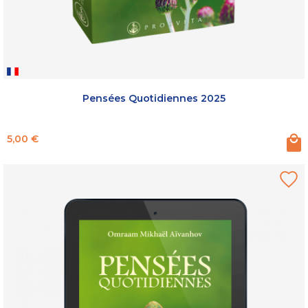
Pensées Quotidiennes 2025
Prix
5,00 €