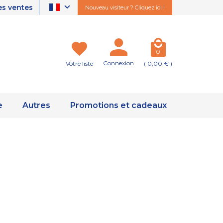
es ventes
Nouveau visiteur ? Cliquez ici !
0
Connexion
Votre liste
( 0,00 € )
e
Autres
Promotions et cadeaux