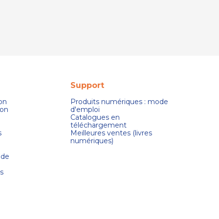
Support
son
Produits numériques : mode
ion
d'emploi
Catalogues en
téléchargement
s
Meilleures ventes (livres
numériques)
 de
s