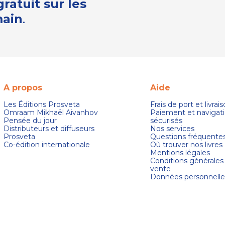
ratuit sur les
main
.
A propos
Aide
Les Éditions Prosveta
Frais de port et livrai
Omraam Mikhaël Aivanhov
Paiement et navigat
Pensée du jour
sécurisés
Distributeurs et diffuseurs
Nos services
Prosveta
Questions fréquente
Co-édition internationale
Où trouver nos livres
Mentions légales
Conditions générales
vente
Données personnelle