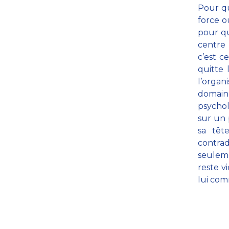
Pour qu
force o
pour qu
centre 
c’est c
quitte 
l’organ
domaine
psychol
sur un 
sa têt
contra
seulem
reste v
lui com