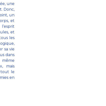
sée, une
t. Donc,
oint, un
orps, et
l’esprit
ules, et
tous les
logique,
r sa vie
lus dans
et même
x, mais
tout le
rmies en