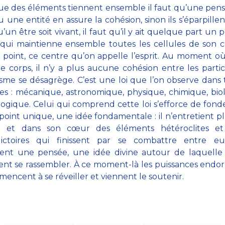
e des éléments tiennent ensemble il faut qu’une pen
u une entité en assure la cohésion, sinon ils s’éparpillen
’un être soit vivant, il faut qu’il y ait quelque part un p
qui maintienne ensemble toutes les cellules de son c
e point, ce centre qu’on appelle l’esprit. Au moment où 
le corps, il n’y a plus aucune cohésion entre les partic
isme se désagrège. C’est une loi que l’on observe dans 
s : mécanique, astronomique, physique, chimique, bio
ogique. Celui qui comprend cette loi s’efforce de fonde
point unique, une idée fondamentale : il n’entretient p
e et dans son cœur des éléments hétéroclites 
dictoires qui finissent par se combattre entre eu
ent une pensée, une idée divine autour de laquelle 
ient se rassembler. À ce moment-là les puissances endo
mencent à se réveiller et viennent le soutenir.