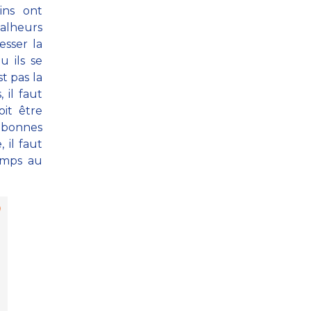
ins ont
malheurs
esser la
u ils se
t pas la
 il faut
oit être
e bonnes
 il faut
emps au