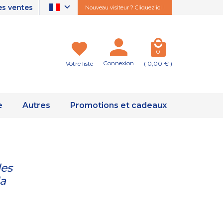
es ventes
Nouveau visiteur ? Cliquez ici !
0
Connexion
Votre liste
( 0,00 € )
e
Autres
Promotions et cadeaux
les
la