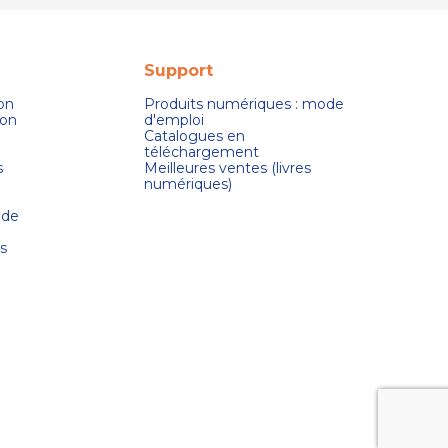
Support
son
Produits numériques : mode
ion
d'emploi
Catalogues en
téléchargement
s
Meilleures ventes (livres
numériques)
 de
s
s réglementations. Personnalisez vos préférences pour contrôler