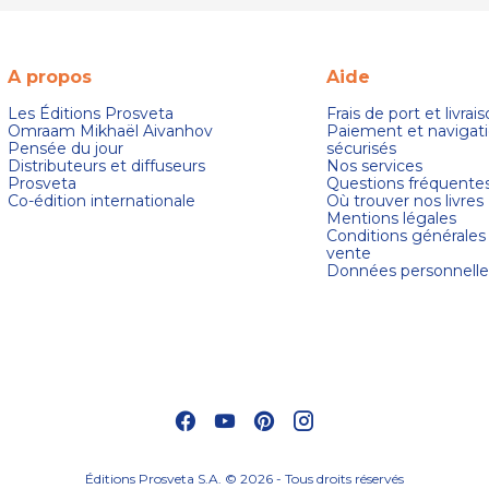
A propos
Aide
Les Éditions Prosveta
Frais de port et livrai
Omraam Mikhaël Aivanhov
Paiement et navigat
Pensée du jour
sécurisés
Distributeurs et diffuseurs
Nos services
Prosveta
Questions fréquente
Co-édition internationale
Où trouver nos livres
Mentions légales
Conditions générales
vente
Données personnelle
s Options
ètres de confidentialité, en garantissant la conformité avec le
Éditions Prosveta S.A. © 2026 - Tous droits réservés