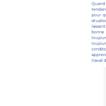
Quand 
tendanc
pour qu
situati
laissen
bonne a
toujour
toujour
conditi
appren
travail 