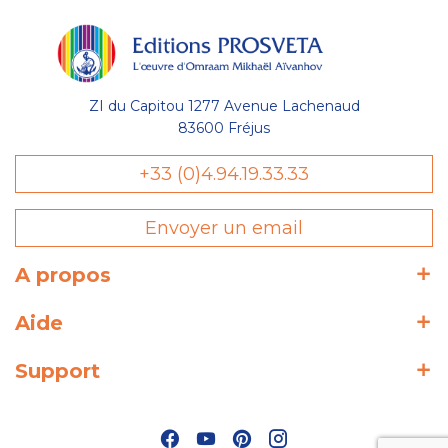
ZI du Capitou 1277 Avenue Lachenaud
83600 Fréjus
Gestion
+33 (0)4.94.19.33.33
des Cookies
Envoyer un email
Les Éditions Prosveta utilisent des
cookies nécessaires au bon
fonctionnement du site et à l'optimisation de votre navigation :
A propos
conservation de votre liste (wishlist) et de votre panier, avec ou
sans compte utilisateur. D'autres catégories de cookies
Aide
peuvent être utilisées à des fins statistiques : temps de visite
sur une page, temps moyen de visite sur le site, nouveau
visiteur, etc. Votre consentement peut être retiré à tout
Support
moment depuis le lien présent dans notre politique de
protection des données.
Lire la politique de confidentialité