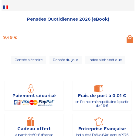
Pensées Quotidiennes 2026 (eBook)
Prix
9,49 €
Pensée aléatoire
Pensée du jour
Index alphabétique
Paiement sécurisé
Frais de port à 0,01 €
en France métropolitaine à partir
de 46 €
Cadeau offert
Entreprise Française
à partir de 60 € d'achat
installée à Fréjus (Var) depuis 1976