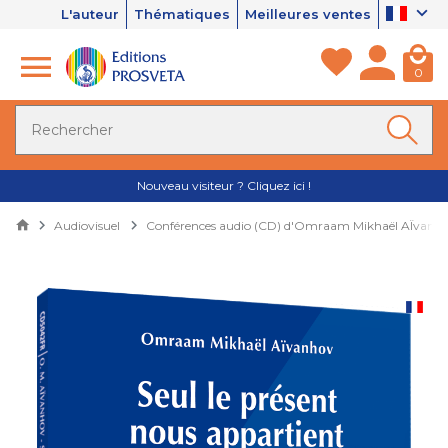
L'auteur
Thématiques
Meilleures ventes
0
Nouveau visiteur ? Cliquez ici !
Audiovisuel
Conférences audio (CD) d'Omraam Mikhaël AÏvanh