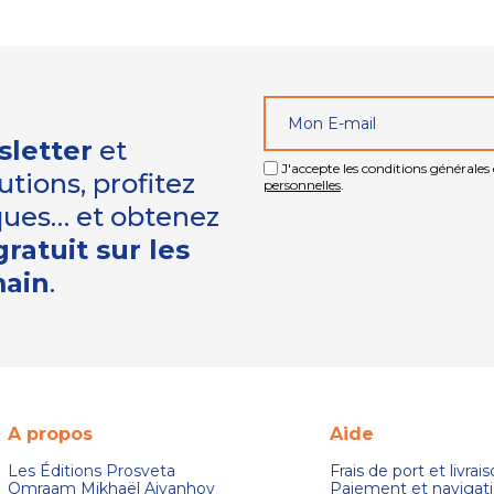
sletter
et
J'accepte les conditions générales e
tions, profitez
personnelles
.
iques… et obtenez
ratuit sur les
main
.
A propos
Aide
Les Éditions Prosveta
Frais de port et livrai
Omraam Mikhaël Aivanhov
Paiement et navigat