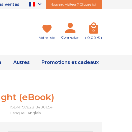
es ventes
Nouveau visiteur ? Cliquez ici !
0
Connexion
Votre liste
( 0,00 € )
e
Autres
Promotions et cadeaux
ght (eBook)
ISBN : 9782818400654
Langue : Anglais