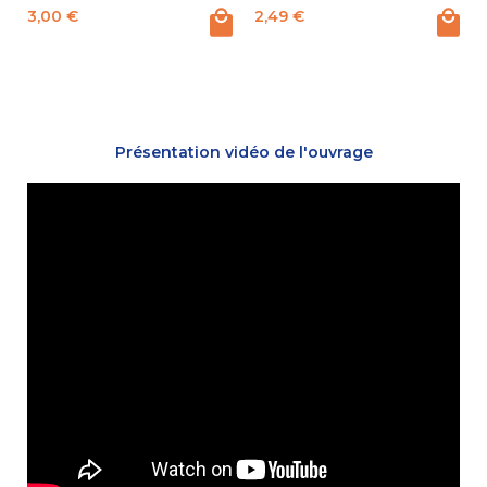
Prix
Prix
P
3,00 €
2,49 €
Présentation vidéo de l'ouvrage