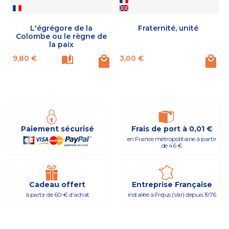
L'égrégore de la
Fraternité, unité
Colombe ou le règne de
la paix
Prix
Prix
P
9,80 €
3,00 €
Paiement sécurisé
Frais de port à 0,01 €
en France métropolitaine à partir
de 46 €
Cadeau offert
Entreprise Française
à partir de 60 € d'achat
installée à Fréjus (Var) depuis 1976