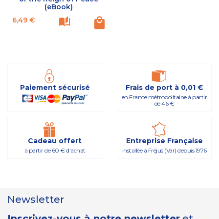
(eBook)
Prix
6,49 €
Paiement sécurisé
Frais de port à 0,01 €
en France métropolitaine à partir
de 46 €
Cadeau offert
Entreprise Française
à partir de 60 € d'achat
installée à Fréjus (Var) depuis 1976
Newsletter
Inscrivez-vous à notre newsletter
et