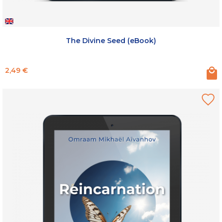
The Divine Seed (eBook)
Prix
2,49 €