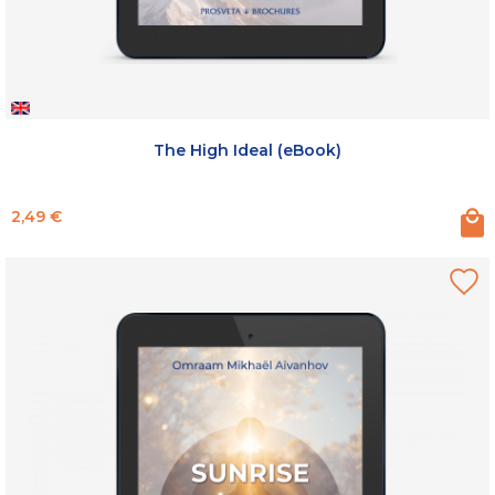
The High Ideal (eBook)
Prix
2,49 €