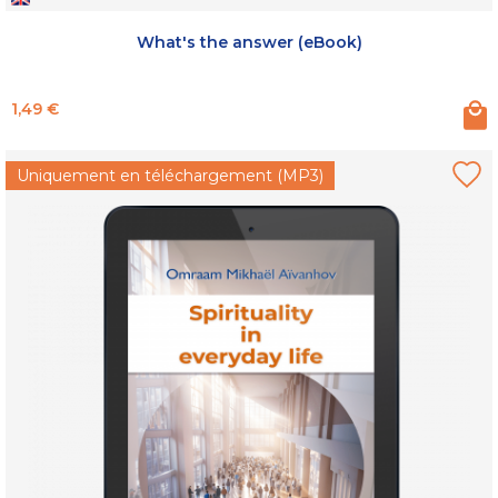
What's the answer (eBook)
Prix
1,49 €
Uniquement en téléchargement (MP3)