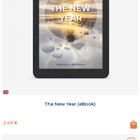
The New Year (eBook)
Prix
2,49 €