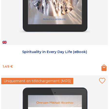
Spirituality in Every Day Life (eBook)
Prix
1,49 €
Uniquement en téléchargement (MP3)