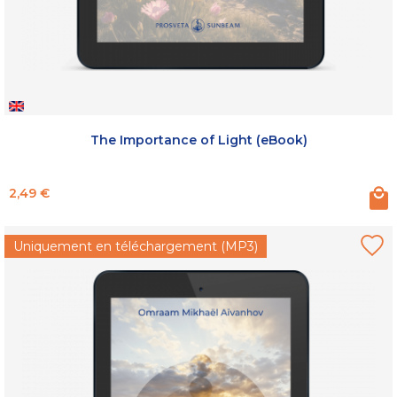
The Importance of Light (eBook)
Prix
2,49 €
Uniquement en téléchargement (MP3)