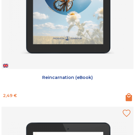
Reincarnation (eBook)
Prix
2,49 €