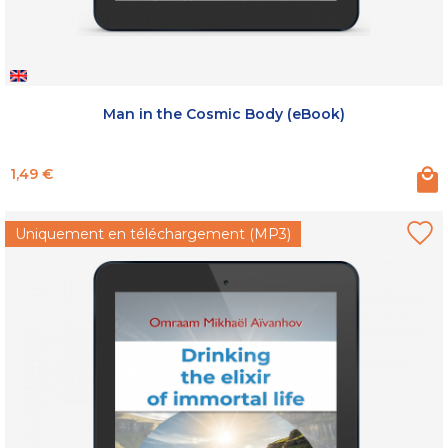
Man in the Cosmic Body (eBook)
Prix
1,49 €
Uniquement en téléchargement (MP3)