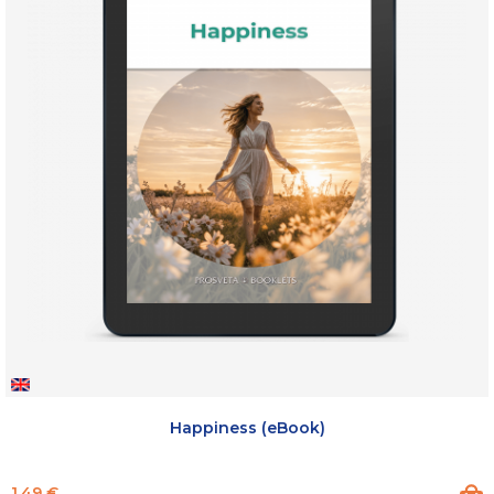
Happiness (eBook)
Prix
1,49 €