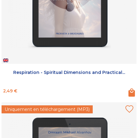
Respiration - Spiritual Dimensions and Practical...
Prix
2,49 €
Uniquement en téléchargement (MP3)