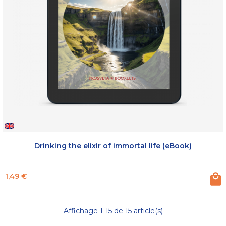
Drinking the elixir of immortal life (eBook)
Prix
1,49 €
Affichage 1-15 de 15 article(s)