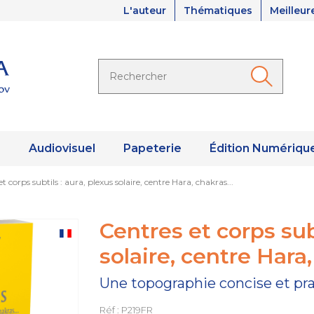
L'auteur
Thématiques
Meilleur
s
Audiovisuel
Papeterie
Édition Numériqu
t corps subtils : aura, plexus solaire, centre Hara, chakras...
Centres et corps subt
solaire, centre Hara,
Une topographie concise et pra
Réf : P219FR