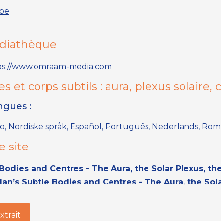
.be
édiathèque
ps://www.omraam-media.com
es et corps subtils : aura, plexus solaire,
angues :
iano, Nordiske språk, Español, Português, Nederlands, Ro
e site
Bodies and Centres - The Aura, the Solar Plexus, th
an’s Subtle Bodies and Centres - The Aura, the Sol
extrait