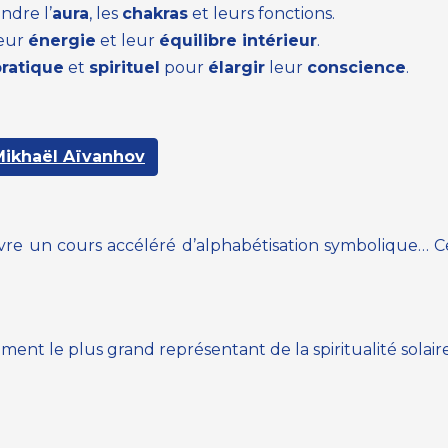
ndre l’
aura
, les
chakras
et leurs fonctions.
leur
énergie
et leur
équilibre intérieur
.
ratique
et
spirituel
pour
élargir
leur
conscience
.
ikhaël Aïvanhov
suivre un cours accéléré d’alphabétisation symbolique… C
ment le plus grand représentant de la spiritualité solaire