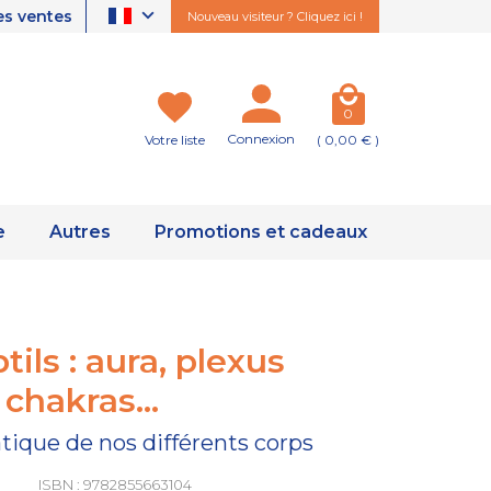
es ventes
Nouveau visiteur ? Cliquez ici !
0
Connexion
Votre liste
( 0,00 € )
e
Autres
Promotions et cadeaux
ils : aura, plexus
 chakras...
tique de nos différents corps
ISBN : 9782855663104