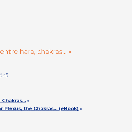
 centre hara, chakras… »
mânã
e Chakras…
»
ar Plexus, the Chakras… (eBook)
»