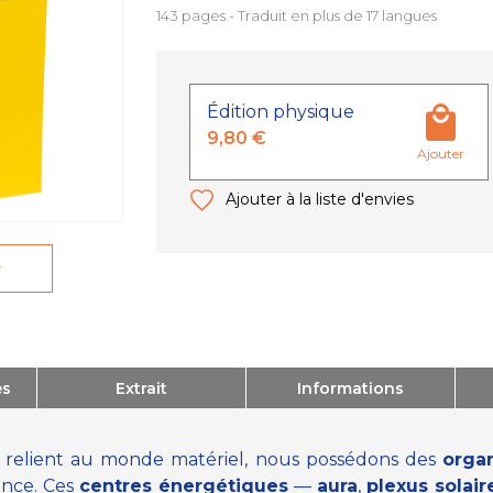
143 pages - Traduit en plus de 17 langues
Édition physique
9,80 €
Ajouter
Ajouter à la liste d'envies
r
es
Extrait
Informations
s relient au monde matériel, nous possédons des
organ
ence. Ces
centres énergétiques
—
aura
,
plexus solair