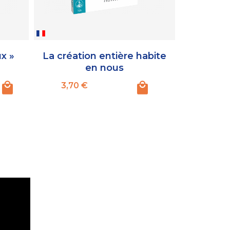
x »
La création entière habite
L
en nous
Prix
Pr
3,70 €
5,80 