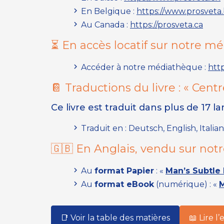
En Belgique :
https://www.prosveta
Au Canada :
https://prosveta.ca
⏳ En accès locatif sur notre m
Accéder à notre médiathèque :
htt
📔 Traductions du livre :
« Centr
Ce livre est traduit dans plus de 17 l
Traduit en : Deutsch, English, Ital
🇬🇧 En Anglais, vendu sur notr
Au
format Papier
:
«
Man’s Subtle 
Au
format eBook
(numérique) :
«
M
📑 Voir la table des matières
📖 Lire l’