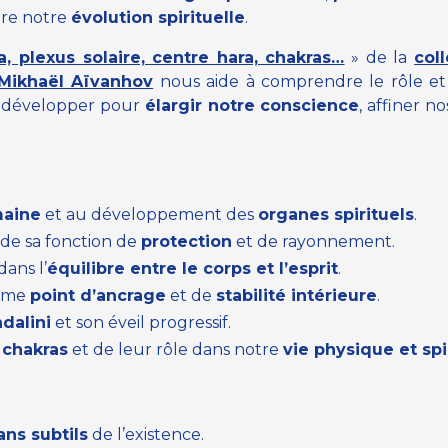
ire notre
évolution spirituelle
.
a, plexus solaire, centre hara, chakras…
»
de la
col
ikhaël Aïvanhov
nous aide à comprendre le rôle et
s développer pour
élargir notre conscience
, affiner n
maine
et au développement des
organes spirituels
.
de sa fonction de
protection
et de rayonnement.
dans l’
équilibre entre le corps et l’esprit
.
mme
point d’ancrage
et de
stabilité intérieure
.
dalini
et son éveil progressif.
 chakras
et de leur rôle dans notre
vie physique et spi
ans subtils
de l’existence.