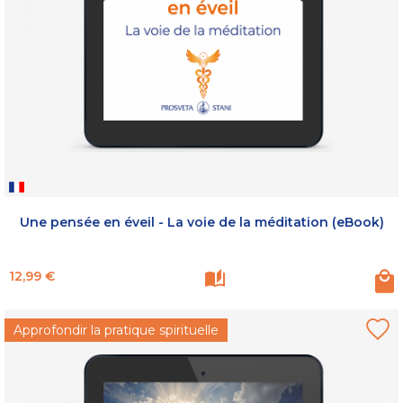
Une pensée en éveil - La voie de la méditation (eBook)
Prix
12,99 €
Approfondir la pratique spirituelle