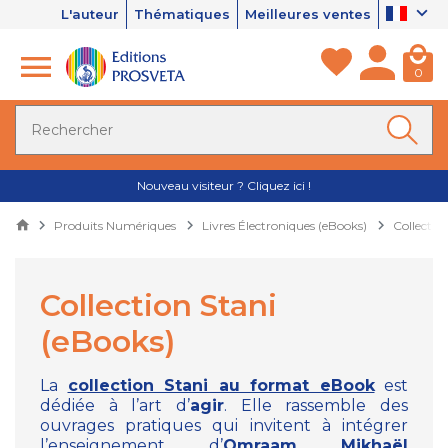
L'auteur
Thématiques
Meilleures ventes
0
Nouveau visiteur ? Cliquez ici !
Produits Numériques
Livres Électroniques (eBooks)
Collectio
Collection Stani
(eBooks)
La
collection Stani au format eBook
est
dédiée à l’art d’
agir
. Elle rassemble des
ouvrages pratiques qui invitent à intégrer
l’enseignement d’
Omraam Mikhaël