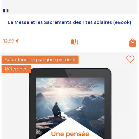
La Messe et les Sacrements des rites solaires (eBook)
Prix
12,99 €
Approfondir la pratique spirituelle
Référence