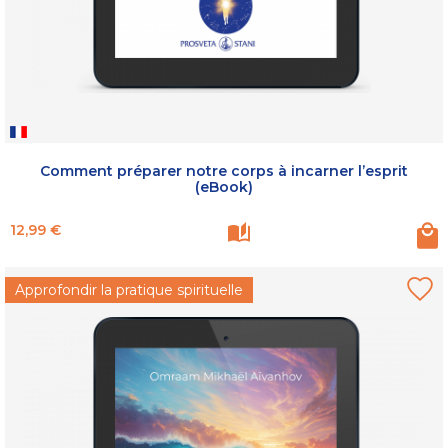
Comment préparer notre corps à incarner l’esprit
(eBook)
Prix
12,99 €
Approfondir la pratique spirituelle