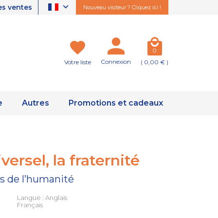
es ventes
Nouveau visiteur ? Cliquez ici !
0
Connexion
Votre liste
( 0,00 € )
e
Autres
Promotions et cadeaux
ersel, la fraternité
s de l’humanité
Langue : Anglais
Français