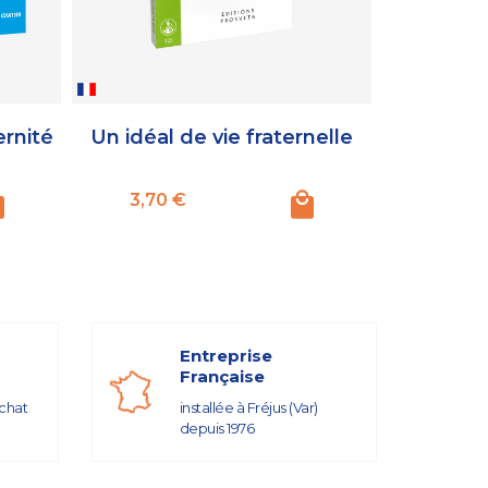
ernité
Un idéal de vie fraternelle
De la vie 
Prix
Pr
3,70 €
3,00 
Entreprise
Française
achat
installée à Fréjus (Var)
depuis 1976