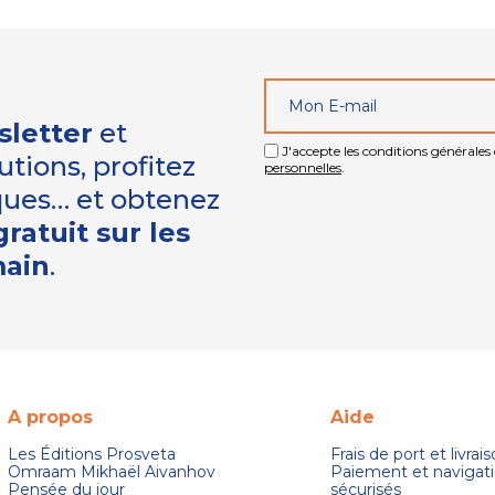
sletter
et
J'accepte les conditions générales e
tions, profitez
personnelles
.
iques… et obtenez
ratuit sur les
main
.
A propos
Aide
Les Éditions Prosveta
Frais de port et livrai
Omraam Mikhaël Aivanhov
Paiement et navigat
Pensée du jour
sécurisés