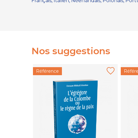
Français, Italien, Néerlandais, Polonais, Por
Nos suggestions
Référence
Référ