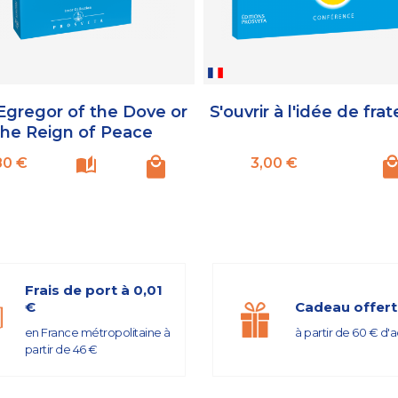
Egregor of the Dove or
S'ouvrir à l'idée de frat
the Reign of Peace
Prix
Prix
80 €
3,00 €
Frais de port à 0,01
€
Cadeau offert
en France métropolitaine à
à partir de 60 € d'
partir de 46 €