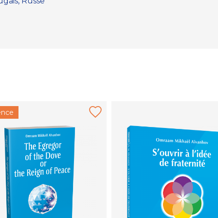
tugais, Russe
ence