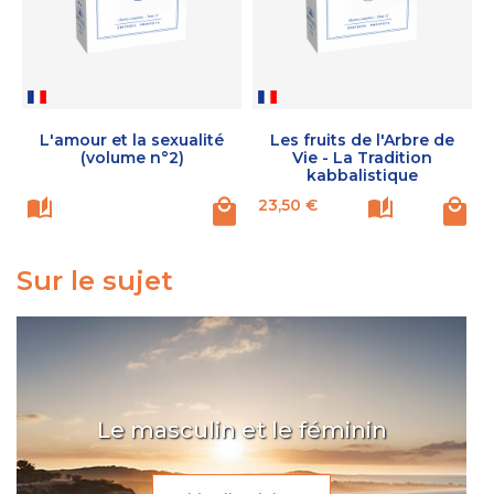
L'amour et la sexualité
Les fruits de l'Arbre de
(volume n°2)
Vie - La Tradition
kabbalistique
Prix
P
23,50 €
Sur le sujet
Le masculin et le féminin