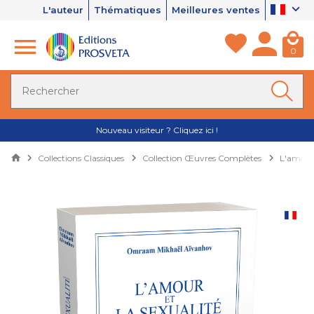
L'auteur
Thématiques
Meilleures ventes
0
Nouveau visiteur ? Cliquez ici !
Collections Classiques
Collection Œuvres Complètes
L'amour 