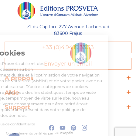
ZI du Capitou 1277 Avenue Lachenaud
83600 Fréjus
Gestion
+33 (0)4.94.19.33.33
des Cookies
Envoyer un email
Les Éditions Prosveta utilisent des
cookies nécessaires au bon
fonctionnement du site et à l'optimisation de votre navigation :
A propos
conservation de votre liste (wishlist) et de votre panier, avec ou
sans compte utilisateur. D'autres catégories de cookies
Aide
peuvent être utilisées à des fins statistiques : temps de visite
sur une page, temps moyen de visite sur le site, nouveau
visiteur, etc. Votre consentement peut être retiré à tout
Support
moment depuis le lien présent dans notre politique de
protection des données.
Lire la politique de confidentialité
Consentements certifiés par