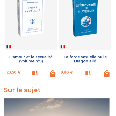
L'amour et la sexualité
La force sexuelle ou le
(volume n°1)
Dragon ailé
Prix
Prix
P
23,50 €
9,80 €
Sur le sujet