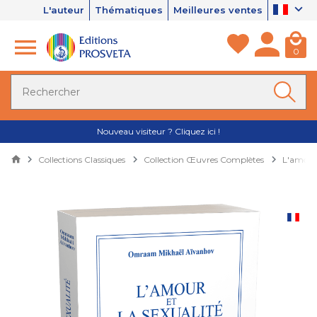
L'auteur
Thématiques
Meilleures ventes
0
Nouveau visiteur ? Cliquez ici !
Collections Classiques
Collection Œuvres Complètes
L'amour 