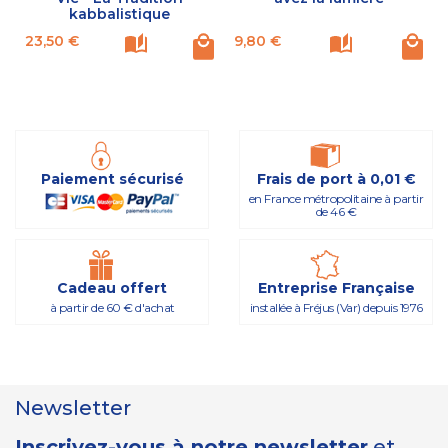
kabbalistique
Prix
Prix
23,50 €
9,80 €
Paiement sécurisé
Frais de port à 0,01 €
en France métropolitaine à partir
de 46 €
Cadeau offert
Entreprise Française
à partir de 60 € d'achat
installée à Fréjus (Var) depuis 1976
Newsletter
Inscrivez-vous à notre newsletter
et