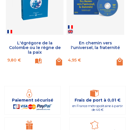
L'égrégore de la
En chemin vers
Colombe ou le règne de
l'universel, la fraternité
la paix
Prix
Prix
P
9,80 €
4,95 €
Paiement sécurisé
Frais de port à 0,01 €
en France métropolitaine à partir
de 46 €