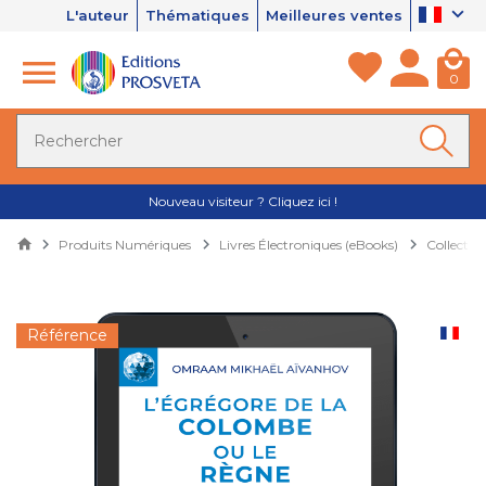
L'auteur
Thématiques
Meilleures ventes
0
Nouveau visiteur ? Cliquez ici !
Produits Numériques
Livres Électroniques (eBooks)
Collectio
Référence