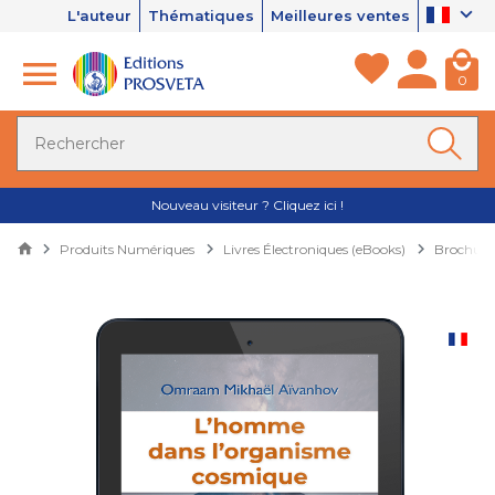
L'auteur
Thématiques
Meilleures ventes
0
Nouveau visiteur ? Cliquez ici !
Produits Numériques
Livres Électroniques (eBooks)
Brochures