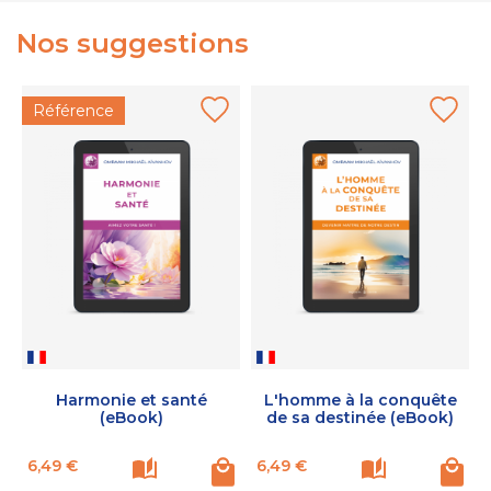
Nos suggestions
Référence
Harmonie et santé
L'homme à la conquête
(eBook)
de sa destinée (eBook)
Prix
Prix
P
6,49 €
6,49 €