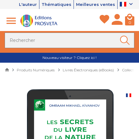
L'auteur
Thématiques
Meilleures ventes
0
Nouveau visiteur ? Cliquez ici !
Produits Numériques
Livres Électroniques (eBooks)
Collectio