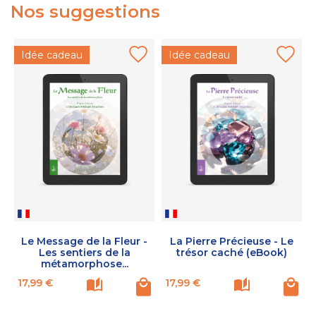
Nos suggestions
Idée cadeau
Idée cadeau
Le Message de la Fleur -
La Pierre Précieuse - Le
Les sentiers de la
trésor caché (eBook)
métamorphose...
Prix
Prix
P
17,99 €
17,99 €