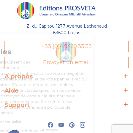
ZI du Capitou 1277 Avenue Lachenaud
83600 Fréjus
Gestion
+33 (0)4.94.19.33.33
des Cookies
Envoyer un email
Les Éditions Prosveta utilisent des
cookies nécessaires au bon
fonctionnement du site et à l'optimisation de votre navigation :
A propos
conservation de votre liste (wishlist) et de votre panier, avec ou
sans compte utilisateur. D'autres catégories de cookies
Aide
peuvent être utilisées à des fins statistiques : temps de visite
sur une page, temps moyen de visite sur le site, nouveau
visiteur, etc. Votre consentement peut être retiré à tout
Support
moment depuis le lien présent dans notre politique de
protection des données.
Lire la politique de confidentialité
Consentements certifiés par