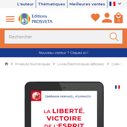
L'auteur
Thématiques
Meilleures ventes
0
Nouveau visiteur ? Cliquez ici !
Produits Numériques
Livres Électroniques (eBooks)
Collectio