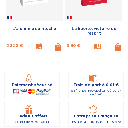
L'alchimie spirituelle
La liberté, victoire de
l'esprit
Prix
Prix
P
23,50 €
9,80 €
Paiement sécurisé
Frais de port à 0,01 €
en France métropolitaine à partir
de 46 €
Cadeau offert
Entreprise Française
à partir de 60 € d'achat
installée à Fréjus (Var) depuis 1976